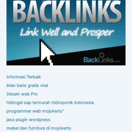
Informasi Terbaik
iklan baris gratis viral
Desain web Pro
hidrogel sap termurah
hidroponik indonesia
programmer web mojokerto"
jasa plugin wordpress
mebel dan furniture di mojokerto