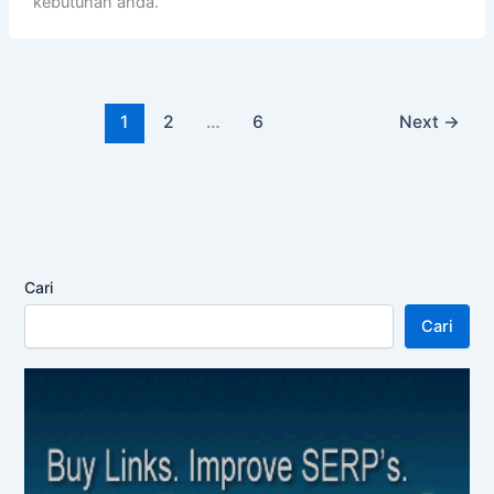
kebutuhan anda.
1
2
…
6
Next
→
Cari
Cari