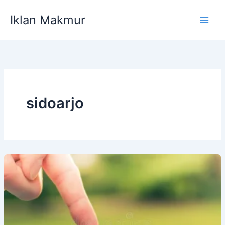
Lewati
Iklan Makmur
ke
konten
sidoarjo