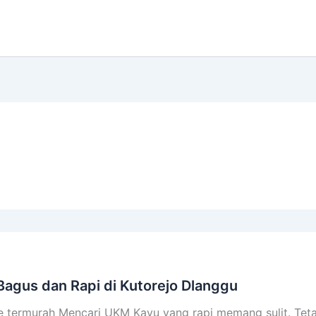
agus dan Rapi di Kutorejo Dlanggu
re termurah Mencari UKM Kayu yang rapi memang sulit. Tet