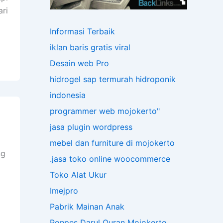
ari
Informasi Terbaik
iklan baris gratis viral
Desain web Pro
hidrogel sap termurah
hidroponik
indonesia
programmer web mojokerto"
jasa plugin wordpress
mebel dan furniture di mojokerto
ng
.jasa toko online woocommerce
Toko Alat Ukur
Imejpro
Pabrik Mainan Anak
Ponpes Darul Quran Mojokerto