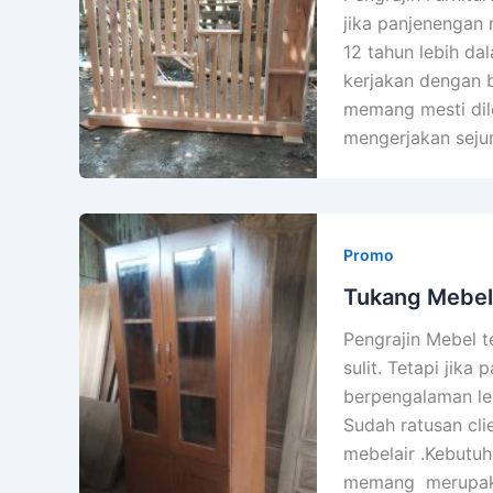
jika panjenengan 
12 tahun lebih da
kerjakan dengan 
memang mesti dil
mengerjakan sejum
Promo
Tukang Mebel
Pengrajin Mebel t
sulit. Tetapi jika
berpengalaman leb
Sudah ratusan cl
mebelair .Kebutu
memang merupaka